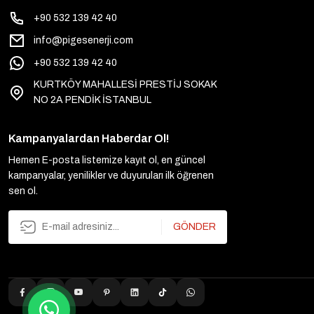
+90 532 139 42 40
info@pigesenerji.com
+90 532 139 42 40
KURTKÖY MAHALLESİ PRESTİJ SOKAK
NO 2A PENDİK İSTANBUL
Kampanyalardan Haberdar Ol!
Hemen E-posta listemize kayıt ol, en güncel
kampanyalar, yenilikler ve duyuruları ilk öğrenen
sen ol.
GÖNDER