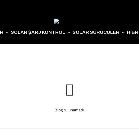
ER
SOLAR ŞARJ KONTROL
SOLAR SÜRÜCÜLER
HİBR
LAR EKİPMANLAR
SOLAR AYDINLATMA
ELEKTRİKLİ ARAÇ S
Blog bulunamadı.