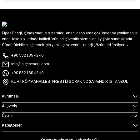
Piges Enerji, güneş enerjisi sistemleri, enerji depolama çözümleri ve yenilenebilir
enerji teknolojilerinde kaliteli ürünleri güvenilir hizmet anlayışıyla sunmaktadır.
Sürdürülebilir bir gelecek için yenilikçi ve verimli enerji çözümleri üretiyoruz.
+90 532 139 42 40
info@pigesenerji.com
+90 532 139 42 40
KURTKÖY MAHALLESİ PRESTİJ SOKAK NO 2A PENDİK İSTANBUL
Kurumsal
Alışveriş
Üyelik
Kategoriler
Kampanyalardan Haberdar Ol!