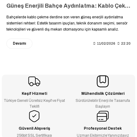
Güneş Enerjili Bahçe Aydınlatma: Kablo Çekmeden Estetik ve Güvenli Çözümler
Bahçelerde kablo çekme derdine son veren güneş enerjili aydınlatma
sistemleri rehberi: Estetik tasarım ipuçları, teknik donanım seçimi, sensör
teknolojileri ve güvenli dış mekan otomasyonu için kapsamlı analiz.
Devamı
11/02/2026
22:20
Keşif Hizmeti
Mühendislik Çözümleri
Türkiye Geneli Ücretsiz Keşif ve Fiyat
Sürdürülebilir Enerji ile Tasarrufa
Teklifi
Başlayın
Güvenli Alışveriş
Profesyonel Destek
256bit SSL Sertifikası
Uzman Ekibimizle Yanınızdayız