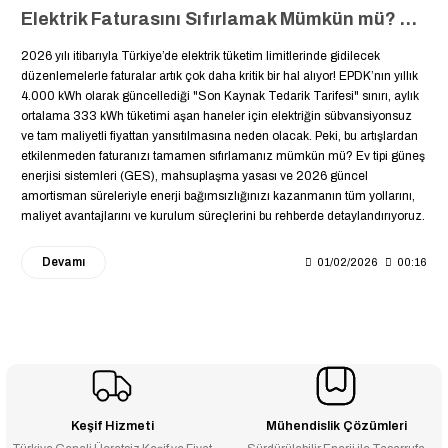
Elektrik Faturasını Sıfırlamak Mümkün mü? Ev Tipi Güneş Enerjisi Sistemleri Rehberi
2026 yılı itibarıyla Türkiye’de elektrik tüketim limitlerinde gidilecek
düzenlemelerle faturalar artık çok daha kritik bir hal alıyor! EPDK’nın yıllık
4.000 kWh olarak güncellediği "Son Kaynak Tedarik Tarifesi" sınırı, aylık
ortalama 333 kWh tüketimi aşan haneler için elektriğin sübvansiyonsuz
ve tam maliyetli fiyattan yansıtılmasına neden olacak. Peki, bu artışlardan
etkilenmeden faturanızı tamamen sıfırlamanız mümkün mü? Ev tipi güneş
enerjisi sistemleri (GES), mahsuplaşma yasası ve 2026 güncel
amortisman süreleriyle enerji bağımsızlığınızı kazanmanın tüm yollarını,
maliyet avantajlarını ve kurulum süreçlerini bu rehberde detaylandırıyoruz.
Devamı
01/02/2026
00:16
Keşif Hizmeti
Mühendislik Çözümleri