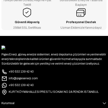
Türkiye Geneli Ücretsiz Keşif ve Fiyat
Sürdürülebilir Enerji ile Tasarrufa
Teklifi
Başlayın
Güvenli Alışveriş
Profesyonel Destek
256bit SSL Sertifikası
Uzman Ekibimizle Yanınızdayız
Piges Enerji, güneş enerjisi sistemleri, enerji depolama çözümleri ve yenilenebilir
enerji teknolojilerinde kaliteli ürünleri güvenilir hizmet anlayışıyla sunmaktadır.
Sürdürülebilir bir gelecek için yenilikçi ve verimli enerji çözümleri üretiyoruz.
+90 532 139 42 40
info@pigesenerji.com
+90 532 139 42 40
KURTKÖY MAHALLESİ PRESTİJ SOKAK NO 2A PENDİK İSTANBUL
Kurumsal