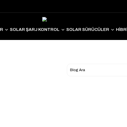
ER
SOLAR ŞARJ KONTROL
SOLAR SÜRÜCÜLER
HİBR
LAR EKİPMANLAR
SOLAR AYDINLATMA
ELEKTRİKLİ ARAÇ S