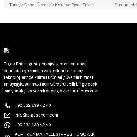
Türkiye Geneli Ücretsiz Keşif ve Fiyat Teklifi
Sürdürülebil
Piges Enerji, güneş enerjisi sistemleri, enerji
depolama çözümleri ve yenilenebilir enerji
teknolojilerinde kaliteli ürünleri güvenilir hizmet
anlayışıyla sunmaktadır. Sürdürülebilir bir gelecek
için yenilikçi ve verimli enerji çözümleri üretiyoruz.
+90 532 139 42 40
info@pigesenerji.com
+90 532 139 42 40
KURTKÖY MAHALLESİ PRESTİJ SOKAK