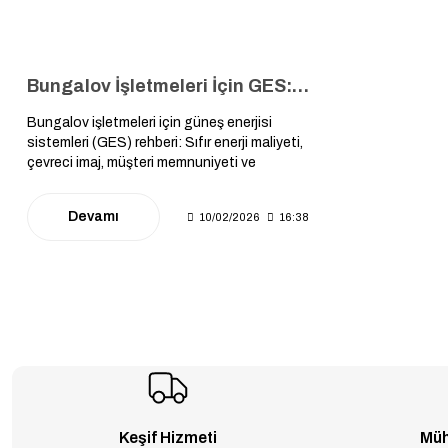
Bungalov İşletmeleri İçin GES: Doğayla Uyumlu ve Sıfır Enerji Maliyetli Turizm
Bungalov işletmeleri için güneş enerjisi
sistemleri (GES) rehberi: Sıfır enerji maliyeti,
çevreci imaj, müşteri memnuniyeti ve
sürdürülebilir turizm hedeflerine ulaşmak için
mühendislik çözümleri ve ROI analizi.
Devamı
10/02/2026
16:38
Keşif Hizmeti
Müh