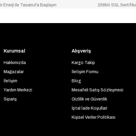
ir Enerji ile Tasarrufa Başlayın
256bit SSL Sertifik
Kurumsal
Alışveriş
Hakkımızda
Kargo Takip
Mağazalar
İletişim Formu
İletişim
Blog
Yardım Merkezi
Mesafeli Satış Sözleşmesi
Sipariş
Gizlilik ve Güvenlik
İptal İade Koşullari
Kişisel Veriler Politikası