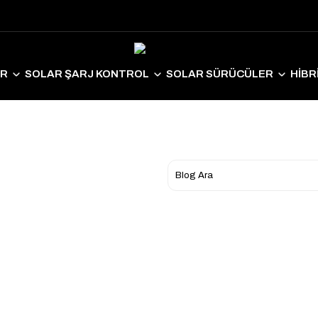
ER
SOLAR ŞARJ KONTROL
SOLAR SÜRÜCÜLER
HİBR
LAR EKİPMANLAR
SOLAR AYDINLATMA
ELEKTRİKLİ ARAÇ S