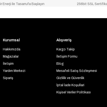
ir Enerji ile Tasarrufa Başlayın
256bit SSL Sertifik
Kurumsal
Alışveriş
Hakkımızda
Kargo Takip
Mağazalar
İletişim Formu
İletişim
Blog
Yardım Merkezi
Mesafeli Satış Sözleşmesi
Sipariş
Gizlilik ve Güvenlik
İptal İade Koşullari
Kişisel Veriler Politikası