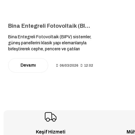
Bina Entegreli Fotovoltaik (BIPV) Rehberi: Dış Cepheyi ve Camları Aktif Birer Enerji Santraline Dönüştürme Yolları
Bina Entegreli Fotovoltaik (BIPV) sistemler,
güneş panellerini klasik yapı elemanlarıyla
birleştirerek cephe, pencere ve çatıları
estetikten ödün vermeden enerji üreten
aktif birer santrale dönüştüren geleceğin
Devamı
06/03/2026
12:02
mimari çözümüdür.
Keşif Hizmeti
Müh