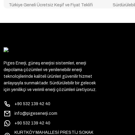
Türkiye Geneli Ücretsiz Keşif ve Fiyat Teklifi
Sürdürülebil
Piges Enerji, güneş enerjisi sistemleri, enerji
depolama çözümleri ve yenilenebilir enerji
teknolojilerinde kaliteli ürünleri güvenilir hizmet
anlayışıyla sunmaktadır. Sürdürülebilir bir gelecek
için yenilikçi ve verimli enerji çözümleri üretiyoruz.
+90 532 139 42 40
info@pigesenerji.com
+90 532 139 42 40
KURTKÖY MAHALLESİ PRESTİJ SOKAK