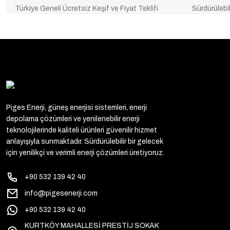
Türkiye Geneli Ücretsiz Keşif ve Fiyat Teklifi
Sürdürülebil
Piges Enerji, güneş enerjisi sistemleri, enerji
depolama çözümleri ve yenilenebilir enerji
teknolojilerinde kaliteli ürünleri güvenilir hizmet
anlayışıyla sunmaktadır. Sürdürülebilir bir gelecek
için yenilikçi ve verimli enerji çözümleri üretiyoruz.
+90 532 139 42 40
info@pigesenerji.com
+90 532 139 42 40
KURTKÖY MAHALLESİ PRESTİJ SOKAK