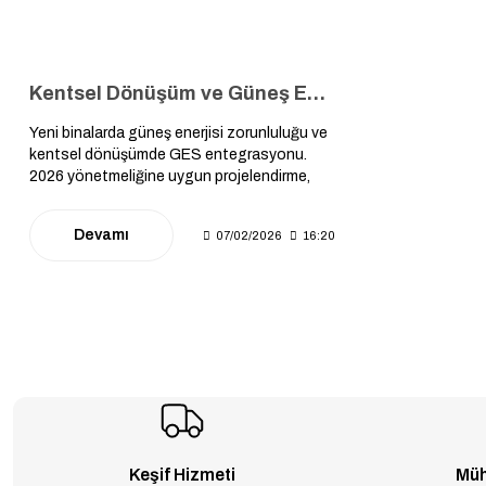
Kentsel Dönüşüm ve Güneş Enerjisi: Yeni Binalarda Zorunlu GES Yönetmeliği ve Uygulama Rehberi
Yeni binalarda güneş enerjisi zorunluluğu ve
kentsel dönüşümde GES entegrasyonu.
2026 yönetmeliğine uygun projelendirme,
enerji performansı kuralları, hibe destekleri ve
modern mimari uygulama yöntemleri rehberi.
Devamı
07/02/2026
16:20
Keşif Hizmeti
Müh