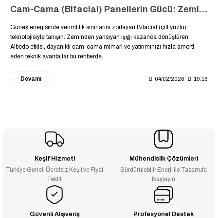
Cam-Cama (Bifacial) Panellerin Gücü: Zeminden Yansıyan Işıkla %30 Daha Fazla Enerji Üretin
Güneş enerjisinde verimlilik sınırlarını zorlayan Bifacial (çift yüzlü)
teknolojisiyle tanışın. Zeminden yansıyan ışığı kazanca dönüştüren
Albedo etkisi, dayanıklı cam-cama mimari ve yatırımınızı hızla amorti
eden teknik avantajlar bu rehberde.
Devamı
04/02/2026
19:16
Keşif Hizmeti
Mühendislik Çözümleri
Türkiye Geneli Ücretsiz Keşif ve Fiyat
Sürdürülebilir Enerji ile Tasarrufa
Teklifi
Başlayın
Güvenli Alışveriş
Profesyonel Destek