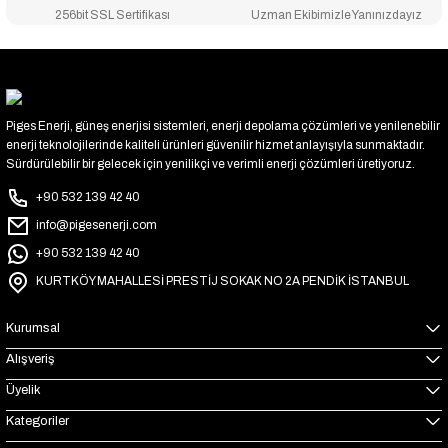
256bit SSL Sertifikası
Uzman Ekibimizle Yanınızdayız
Piges Enerji, güneş enerjisi sistemleri, enerji depolama çözümleri ve yenilenebilir
enerji teknolojilerinde kaliteli ürünleri güvenilir hizmet anlayışıyla sunmaktadır.
Sürdürülebilir bir gelecek için yenilikçi ve verimli enerji çözümleri üretiyoruz.
+90 532 139 42 40
info@pigesenerji.com
+90 532 139 42 40
KURTKÖY MAHALLESİ PRESTİJ SOKAK NO 2A PENDİK İSTANBUL
Kurumsal
Alışveriş
Üyelik
Kategoriler