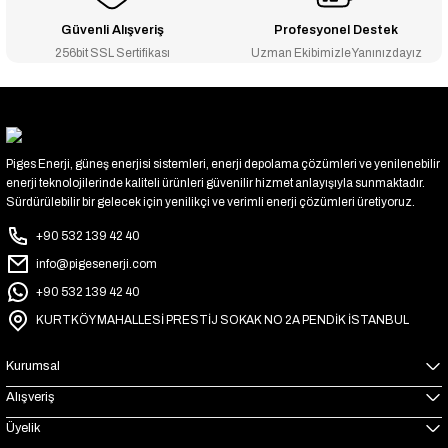
Güvenli Alışveriş
Profesyonel Destek
256bit SSL Sertifikası
Uzman Ekibimizle Yanınızdayız
Piges Enerji, güneş enerjisi sistemleri, enerji depolama çözümleri ve yenilenebilir
enerji teknolojilerinde kaliteli ürünleri güvenilir hizmet anlayışıyla sunmaktadır.
Sürdürülebilir bir gelecek için yenilikçi ve verimli enerji çözümleri üretiyoruz.
+90 532 139 42 40
info@pigesenerji.com
+90 532 139 42 40
KURTKÖY MAHALLESİ PRESTİJ SOKAK NO 2A PENDİK İSTANBUL
Kurumsal
Alışveriş
Üyelik