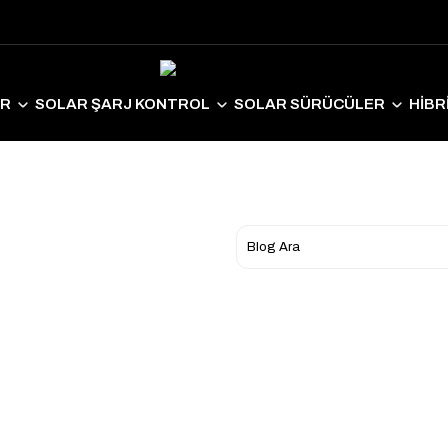
ER
SOLAR ŞARJ KONTROL
SOLAR SÜRÜCÜLER
HİBR
LAR EKİPMANLAR
SOLAR AYDINLATMA
ELEKTRİKLİ ARAÇ S