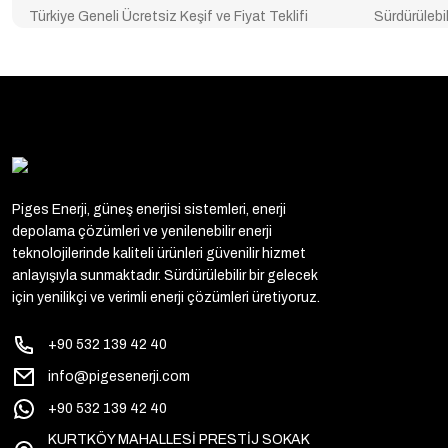
Türkiye Geneli Ücretsiz Keşif ve Fiyat Teklifi
Sürdürülebil
Piges Enerji, güneş enerjisi sistemleri, enerji
depolama çözümleri ve yenilenebilir enerji
teknolojilerinde kaliteli ürünleri güvenilir hizmet
anlayışıyla sunmaktadır. Sürdürülebilir bir gelecek
için yenilikçi ve verimli enerji çözümleri üretiyoruz.
+90 532 139 42 40
info@pigesenerji.com
+90 532 139 42 40
KURTKÖY MAHALLESİ PRESTİJ SOKAK