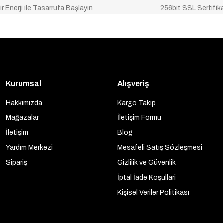
ir Enerji ile Tasarrufa Başlayın
256bit SSL Sertifik
Kurumsal
Alışveriş
Hakkımızda
Kargo Takip
Mağazalar
İletişim Formu
İletişim
Blog
Yardım Merkezi
Mesafeli Satış Sözleşmesi
Sipariş
Gizlilik ve Güvenlik
İptal İade Koşullari
Kişisel Veriler Politikası