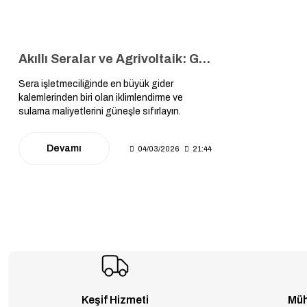
Akıllı Seralar ve Agrivoltaik: Güneş Enerjisiyle Tarımda Verim Patlaması
Sera işletmeciliğinde en büyük gider
kalemlerinden biri olan iklimlendirme ve
sulama maliyetlerini güneşle sıfırlayın.
Agrivoltaik sistemlerle hem bitki yetiştirip
hem de elektrik üreterek çift taraflı kazanç
Devamı
04/03/2026
21:44
sağlamanın yolları bu rehberde.
Keşif Hizmeti
Müh